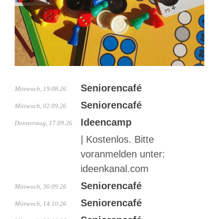
Seniorencafé
Mittwoch, 19.08.26
Seniorencafé
Mittwoch, 02.09.26
Ideencamp
Donnerstag, 17.09.26
|
Kostenlos. Bitte
voranmelden unter:
ideenkanal.com
Seniorencafé
Mittwoch, 30.09.26
Seniorencafé
Mittwoch, 14.10.26