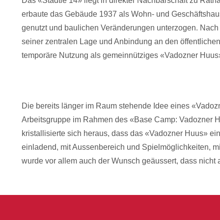
Das «Städtle 14» liegt in direkter Nachbarschaft zu Rat
erbaute das Gebäude 1937 als Wohn- und Geschäftshaus.
genutzt und baulichen Veränderungen unterzogen. Nach e
seiner zentralen Lage und Anbindung an den öffentlichen
temporäre Nutzung als gemeinnütziges «Vadozner Huus
Die bereits länger im Raum stehende Idee eines «Vado
Arbeitsgruppe im Rahmen des «Base Camp: Vadozner Huu
kristallisierte sich heraus, dass das «Vadozner Huus» ein Tr
einladend, mit Aussenbereich und Spielmöglichkeiten, mit 
wurde vor allem auch der Wunsch geäussert, dass nicht a